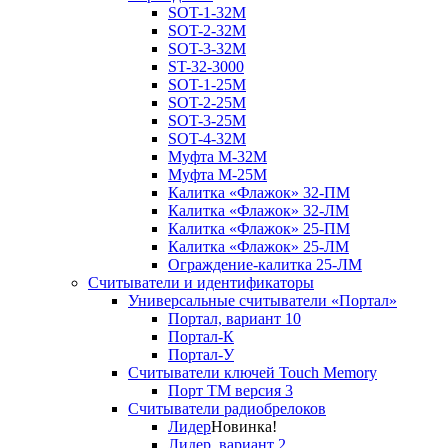
SOT-1-32М
SOT-2-32М
SOT-3-32М
ST-32-3000
SOT-1-25М
SOT-2-25М
SOT-3-25М
SOT-4-32M
Муфта M-32М
Муфта M-25М
Калитка «Флажок» 32-ПМ
Калитка «Флажок» 32-ЛМ
Калитка «Флажок» 25-ПМ
Калитка «Флажок» 25-ЛМ
Ограждение-калитка 25-ЛМ
Считыватели и идентификаторы
Универсальные считыватели «Портал»
Портал, вариант 10
Портал-К
Портал-У
Считыватели ключей Touch Memory
Порт TM версия 3
Считыватели радиобрелоков
Лидер
Новинка!
Лидер, вариант 2