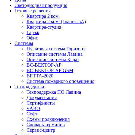
Светодиодная продукция
Готовые решения
Квартира 2 ком.
Квартира 2 ком. (Гранит-5А)
Квартира-студия
Гараж
Офис
Системы
Пультовая система Горизонт
Описание системы Лавина
Описание системы Карат
ВС-ВЕКТОР-АР
ВС-ВЕКТОР-АР GSM
ВЕТТА-2020
Система пожарного оповещения
Техподдержка
Техподдержка ПО Лавина
Документация
Сертификаты
ЧАВО
Софт
Схемы подключения
Словарь терминов
Сервис-центр