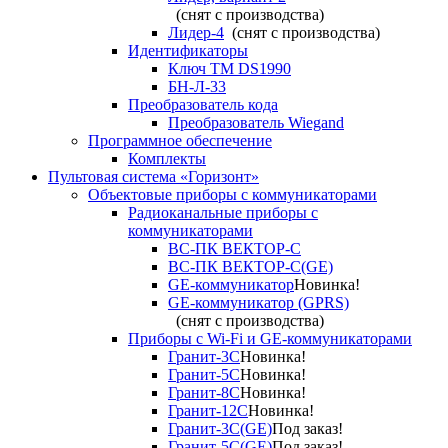
(снят с производства)
Лидер-4
(снят с производства)
Идентификаторы
Ключ TM DS1990
БН-Л-33
Преобразователь кода
Преобразователь Wiegand
Программное обеспечение
Комплекты
Пультовая система «Горизонт»
Объектовые приборы с коммуникаторами
Радиоканальные приборы с
коммуникаторами
ВС-ПК ВЕКТОР-С
ВС-ПК ВЕКТОР-С(GE)
GE-коммуникатор
Новинка!
GE-коммуникатор (GPRS)
(снят с производства)
Приборы с Wi-Fi и GE-коммуникаторами
Гранит-3С
Новинка!
Гранит-5С
Новинка!
Гранит-8С
Новинка!
Гранит-12С
Новинка!
Гранит-3С(GE)
Под заказ!
Гранит-5С(GE)
Под заказ!