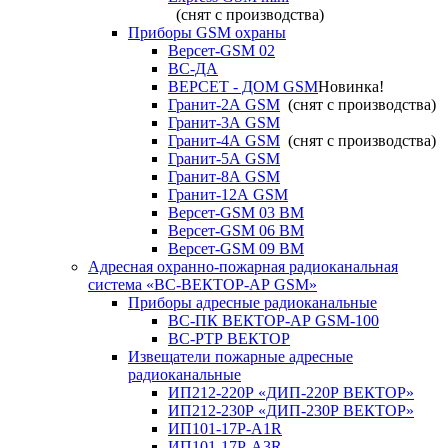
(снят с производства)
Приборы GSM охраны
Версет-GSM 02
ВС-ДА
ВЕРСЕТ - ДОМ GSM
Новинка!
Гранит-2А GSM
(снят с производства)
Гранит-3А GSM
Гранит-4А GSM
(снят с производства)
Гранит-5А GSM
Гранит-8А GSM
Гранит-12А GSM
Версет-GSM 03 ВМ
Версет-GSM 06 ВМ
Версет-GSM 09 ВМ
Адресная охранно-пожарная радиоканальная
система «ВС-ВЕКТОР-АР GSM»
Приборы адресные радиоканальные
ВС-ПК ВЕКТОР-АР GSM-100
ВС-РТР ВЕКТОР
Извещатели пожарные адресные
радиоканальные
ИП212-220Р «ДИП-220Р ВЕКТОР»
ИП212-230Р «ДИП-230Р ВЕКТОР»
ИП101-17Р-A1R
ИП101-17Р-A3R