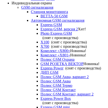
Индивидуальная охрана
GSM сигнализация
Станция мониторинга
ВЕТТА-50 GSM
Автономная GSM сигнализация
Express GSM
Express GSM, версия 2
Хит!
Photo Express GSM
(снят с производства)
X100
(снят с производства)
X700
(снят с производства)
Комплект «X800»
Новинка!
Комплект «X801»
Новинка!
Полюс GSM Охрана
GSM РОЗЕТКА ВЕКТОР
Новинка!
Express Power
(снят с производства)
ДИП GSM
Полюс GSM Аква, вариант 2
Полюс GSM Аква
Полюс GSM Термо
Полюс GSM Контакт
Полюс GSM Контакт, вариант 2
Express Power Box
(снят с производства)
Express GSM mini