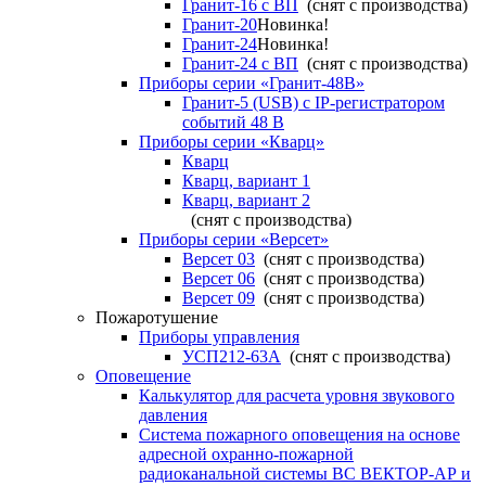
Гранит-16 с ВП
(снят с производства)
Гранит-20
Новинка!
Гранит-24
Новинка!
Гранит-24 с ВП
(снят с производства)
Приборы серии «Гранит-48В»
Гранит-5 (USB) c IP-регистратором
событий 48 В
Приборы серии «Кварц»
Кварц
Кварц, вариант 1
Кварц, вариант 2
(снят с производства)
Приборы серии «Версет»
Версет 03
(снят с производства)
Версет 06
(снят с производства)
Версет 09
(снят с производства)
Пожаротушение
Приборы управления
УСП212-63А
(снят с производства)
Оповещение
Калькулятор для расчета уровня звукового
давления
Система пожарного оповещения на основе
адресной охранно-пожарной
радиоканальной системы ВС ВЕКТОР-АР и