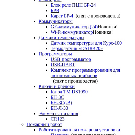
Блок реле ПЦН БР-24
БРВ
Карат БР-4
(снят с производства)
Коммуникаторы
GE-коммуникатор (24)
Новинка!
Wi-Fi-коммуникатор
Новинка!
Датчики температуры
Датчик температуры для Курс-100
Термодатчик «DS18B20»
Программаторы
USB-программатор
USB-UART
Комплект программирования для
автономных приборов
(снят с производства)
Ключи и брелоки
Ключ TM DS1990
БН-3С
БН-3С(-В)
БН-Л-33
Элементы питания
CR123
Пожарный робот
Роботизированная пожарная установка