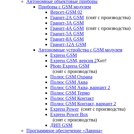
Автономные объектовые приборы
Приборы с GSM модулем
Версет-GSM 02
Гранит-2А GSM
(снят с производства)
Гранит-3А GSM
Гранит-4А GSM
(снят с производства)
Гранит-5А GSM
Гранит-8А GSM
Гранит-12А GSM
Автономные устройства с GSM модулем
Express GSM
Express GSM, версия 2
Хит!
Photo Express GSM
(снят с производства)
Полюс GSM Охрана
Полюс GSM Аква
Полюс GSM Аква, вариант 2
Полюс GSM Термо
Полюс GSM Контакт
Полюс GSM Контакт, вариант 2
Express Power
(снят с производства)
Express Power Box
(снят с производства)
ДИП GSM
Программное обеспечение «Лавина»