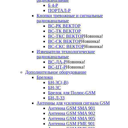
радиоканальные
Б 4-Р
ПОРТАЛ-Р
Кнопки тревожные и сигнальные
радиоканальные
ВС-РК ВЕКТОР
ВС-ТК ВЕКТОР
ВС-ТКС ВЕКТОР
Новинка!
ВС-СК ВЕКТОР
Новинка!
ВС-СКС ВЕКТОР
Новинка!
Извещатели технологические
радиоканальные
ВС-ДА-Р
Новинка!
ВС-ЦТ-Р
Новинка!
Дополнительное оборудование
Брелоки
БН-3С(-В)
БН-3С
Брелок для Полюс-GSM
БН-Л-33
Антенны для усиления сигнала GSM
Антенна GSM SMA 901
Антенна GSM SMA 902
Антенна GSM SMA 905
Антенна GSM FME 901