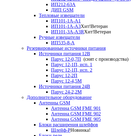
ИП212-63А
ДИП GSM
Тепловые извещатели
ИП101-1А-А1
ИП101-1А-А3
Хит!
Ветеран
ИП101-3А-А3R
Хит!
Ветеран
Ручные извещатели
ИП535-8-А
Резервированные источники питания
Источники питания 12В
Парус 12-0,7П
(снят с производства)
Парус 12-1П, исп. 1
Парус 12-1П, исп. 2
Парус 12-2П
Парус 12-4,5М
Источники питания 24В
Парус 24-2,2М
Дополнительное оборудование
Антенны GSM
Антенна GSM FME 901
Антенна GSM FME 902
Антенна GSM FME 905
Блоки расширения шлейфов
Шлейф-Р
Новинка!
Блоки реле