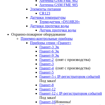
Антенна GSM FME 902
Антенна GSM FME 905
Элементы питания
CR123
Датчики температуры
Термодатчик «DS18B20»
Датчики протечки воды
Датчик протечки воды
Охранно-пожарное оборудование
Приемно-контрольные приборы
Приборы серии «Гранит»
Гранит-3 Эк
Гранит-6 Эк
Гранит-9 Эк
Гранит-2
(снят с производства)
Гранит-3
Гранит-4
(снят с производства)
Гранит-5
Гранит-5 с IP-регистратором событий
Под заказ!
Гранит-8
Гранит-12
Гранит-12 с IP-регистратором событий
Под заказ!
Гранит-16
Новинка!