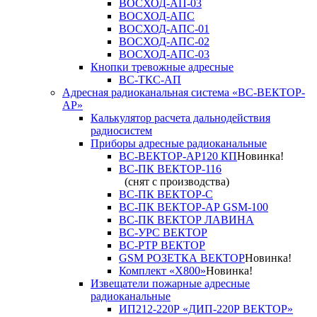
ВОСХОД-АП-03
ВОСХОД-АПС
ВОСХОД-АПС-01
ВОСХОД-АПС-02
ВОСХОД-АПС-03
Кнопки тревожные адресные
ВС-ТКС-АП
Адресная радиоканальная система «ВС-ВЕКТОР-
АР»
Калькулятор расчета дальнодействия
радиосистем
Приборы адресные радиоканальные
ВС-ВЕКТОР-АР120 КП
Новинка!
ВС-ПК ВЕКТОР-116
(снят с производства)
ВС-ПК ВЕКТОР-С
ВС-ПК ВЕКТОР-АР GSM-100
ВС-ПК ВЕКТОР ЛАВИНА
ВС-УРС ВЕКТОР
ВС-РТР ВЕКТОР
GSM РОЗЕТКА ВЕКТОР
Новинка!
Комплект «X800»
Новинка!
Извещатели пожарные адресные
радиоканальные
ИП212-220Р «ДИП-220Р ВЕКТОР»