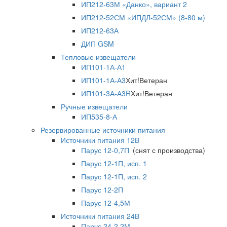
ИП212-63М «Данко», вариант 2
ИП212-52СМ «ИПДЛ-52СМ» (8-80 м)
ИП212-63А
ДИП GSM
Тепловые извещатели
ИП101-1А-А1
ИП101-1А-А3
Хит!
Ветеран
ИП101-3А-А3R
Хит!
Ветеран
Ручные извещатели
ИП535-8-А
Резервированные источники питания
Источники питания 12В
Парус 12-0,7П
(снят с производства)
Парус 12-1П, исп. 1
Парус 12-1П, исп. 2
Парус 12-2П
Парус 12-4,5М
Источники питания 24В
Парус 24-2,2М