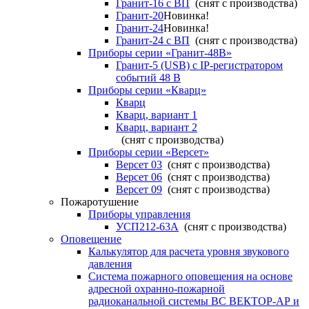
Гранит-16 с ВП
(снят с производства)
Гранит-20
Новинка!
Гранит-24
Новинка!
Гранит-24 с ВП
(снят с производства)
Приборы серии «Гранит-48В»
Гранит-5 (USB) c IP-регистратором
событий 48 В
Приборы серии «Кварц»
Кварц
Кварц, вариант 1
Кварц, вариант 2
(снят с производства)
Приборы серии «Версет»
Версет 03
(снят с производства)
Версет 06
(снят с производства)
Версет 09
(снят с производства)
Пожаротушение
Приборы управления
УСП212-63А
(снят с производства)
Оповещение
Калькулятор для расчета уровня звукового
давления
Система пожарного оповещения на основе
адресной охранно-пожарной
радиоканальной системы ВС ВЕКТОР-АР и