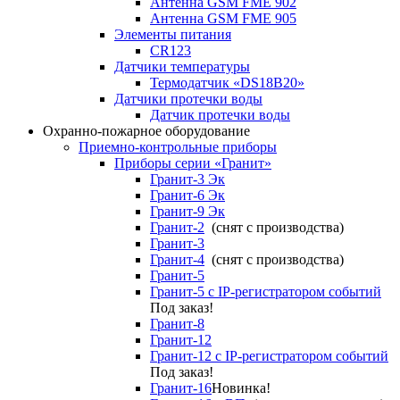
Антенна GSM FME 902
Антенна GSM FME 905
Элементы питания
CR123
Датчики температуры
Термодатчик «DS18B20»
Датчики протечки воды
Датчик протечки воды
Охранно-пожарное оборудование
Приемно-контрольные приборы
Приборы серии «Гранит»
Гранит-3 Эк
Гранит-6 Эк
Гранит-9 Эк
Гранит-2
(снят с производства)
Гранит-3
Гранит-4
(снят с производства)
Гранит-5
Гранит-5 с IP-регистратором событий
Под заказ!
Гранит-8
Гранит-12
Гранит-12 с IP-регистратором событий
Под заказ!
Гранит-16
Новинка!