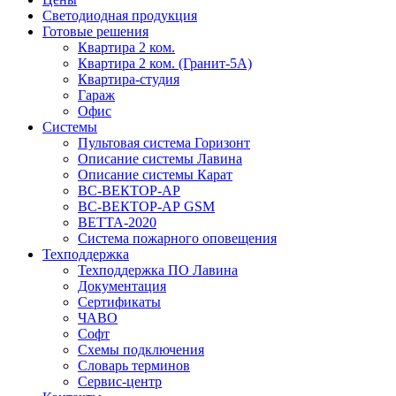
Светодиодная продукция
Готовые решения
Квартира 2 ком.
Квартира 2 ком. (Гранит-5А)
Квартира-студия
Гараж
Офис
Системы
Пультовая система Горизонт
Описание системы Лавина
Описание системы Карат
ВС-ВЕКТОР-АР
ВС-ВЕКТОР-АР GSM
ВЕТТА-2020
Система пожарного оповещения
Техподдержка
Техподдержка ПО Лавина
Документация
Сертификаты
ЧАВО
Софт
Схемы подключения
Словарь терминов
Сервис-центр