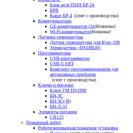
Блок реле ПЦН БР-24
БРВ
Карат БР-4
(снят с производства)
Коммуникаторы
GE-коммуникатор (24)
Новинка!
Wi-Fi-коммуникатор
Новинка!
Датчики температуры
Датчик температуры для Курс-100
Термодатчик «DS18B20»
Программаторы
USB-программатор
USB-UART
Комплект программирования для
автономных приборов
(снят с производства)
Ключи и брелоки
Ключ TM DS1990
БН-3С
БН-3С(-В)
БН-Л-33
Элементы питания
CR123
Пожарный робот
Роботизированная пожарная установка