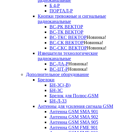
радиоканальные
Б 4-Р
ПОРТАЛ-Р
Кнопки тревожные и сигнальные
радиоканальные
ВС-РК ВЕКТОР
ВС-ТК ВЕКТОР
ВС-ТКС ВЕКТОР
Новинка!
ВС-СК ВЕКТОР
Новинка!
ВС-СКС ВЕКТОР
Новинка!
Извещатели технологические
радиоканальные
ВС-ДА-Р
Новинка!
ВС-ЦТ-Р
Новинка!
Дополнительное оборудование
Брелоки
БН-3С(-В)
БН-3С
Брелок для Полюс-GSM
БН-Л-33
Антенны для усиления сигнала GSM
Антенна GSM SMA 901
Антенна GSM SMA 902
Антенна GSM SMA 905
Антенна GSM FME 901