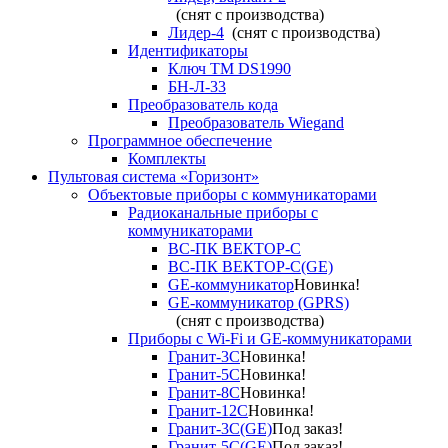
(снят с производства)
Лидер-4
(снят с производства)
Идентификаторы
Ключ TM DS1990
БН-Л-33
Преобразователь кода
Преобразователь Wiegand
Программное обеспечение
Комплекты
Пультовая система «Горизонт»
Объектовые приборы с коммуникаторами
Радиоканальные приборы с
коммуникаторами
ВС-ПК ВЕКТОР-С
ВС-ПК ВЕКТОР-С(GE)
GE-коммуникатор
Новинка!
GE-коммуникатор (GPRS)
(снят с производства)
Приборы с Wi-Fi и GE-коммуникаторами
Гранит-3С
Новинка!
Гранит-5С
Новинка!
Гранит-8С
Новинка!
Гранит-12С
Новинка!
Гранит-3С(GE)
Под заказ!
Гранит-5С(GE)
Под заказ!