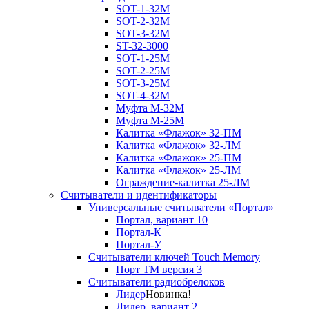
SOT-1-32М
SOT-2-32М
SOT-3-32М
ST-32-3000
SOT-1-25М
SOT-2-25М
SOT-3-25М
SOT-4-32M
Муфта M-32М
Муфта M-25М
Калитка «Флажок» 32-ПМ
Калитка «Флажок» 32-ЛМ
Калитка «Флажок» 25-ПМ
Калитка «Флажок» 25-ЛМ
Ограждение-калитка 25-ЛМ
Считыватели и идентификаторы
Универсальные считыватели «Портал»
Портал, вариант 10
Портал-К
Портал-У
Считыватели ключей Touch Memory
Порт TM версия 3
Считыватели радиобрелоков
Лидер
Новинка!
Лидер, вариант 2