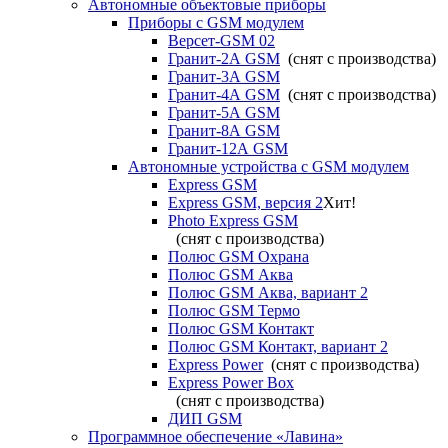
Автономные объектовые приборы
Приборы с GSM модулем
Версет-GSM 02
Гранит-2А GSM
(снят с производства)
Гранит-3А GSM
Гранит-4А GSM
(снят с производства)
Гранит-5А GSM
Гранит-8А GSM
Гранит-12А GSM
Автономные устройства с GSM модулем
Express GSM
Express GSM, версия 2
Хит!
Photo Express GSM
(снят с производства)
Полюс GSM Охрана
Полюс GSM Аква
Полюс GSM Аква, вариант 2
Полюс GSM Термо
Полюс GSM Контакт
Полюс GSM Контакт, вариант 2
Express Power
(снят с производства)
Express Power Box
(снят с производства)
ДИП GSM
Программное обеспечение «Лавина»