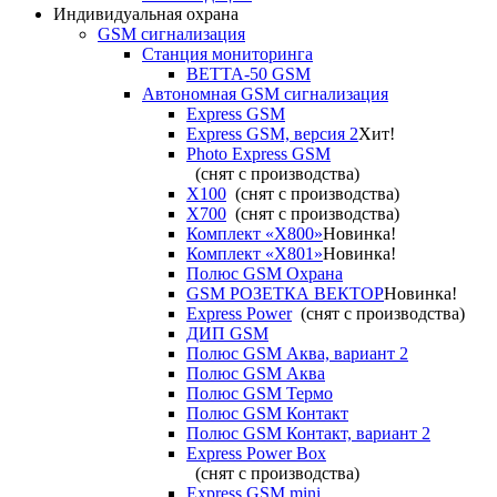
Индивидуальная охрана
GSM сигнализация
Станция мониторинга
ВЕТТА-50 GSM
Автономная GSM сигнализация
Express GSM
Express GSM, версия 2
Хит!
Photo Express GSM
(снят с производства)
X100
(снят с производства)
X700
(снят с производства)
Комплект «X800»
Новинка!
Комплект «X801»
Новинка!
Полюс GSM Охрана
GSM РОЗЕТКА ВЕКТОР
Новинка!
Express Power
(снят с производства)
ДИП GSM
Полюс GSM Аква, вариант 2
Полюс GSM Аква
Полюс GSM Термо
Полюс GSM Контакт
Полюс GSM Контакт, вариант 2
Express Power Box
(снят с производства)
Express GSM mini