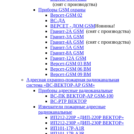
(снят с производства)
Приборы GSM охраны
Версет-GSM 02
ВС-ДА
ВЕРСЕТ - ДОМ GSM
Новинка!
Гранит-2А GSM
(снят с производства)
Гранит-3А GSM
Гранит-4А GSM
(снят с производства)
Гранит-5А GSM
Гранит-8А GSM
Гранит-12А GSM
Версет-GSM 03 ВМ
Версет-GSM 06 ВМ
Версет-GSM 09 ВМ
Адресная охранно-пожарная радиоканальная
система «ВС-ВЕКТОР-АР GSM»
Приборы адресные радиоканальные
ВС-ПК ВЕКТОР-АР GSM-100
ВС-РТР ВЕКТОР
Извещатели пожарные адресные
радиоканальные
ИП212-220Р «ДИП-220Р ВЕКТОР»
ИП212-230Р «ДИП-230Р ВЕКТОР»
ИП101-17Р-A1R
ИП101-17Р-A3R