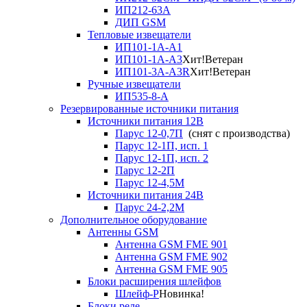
ИП212-63А
ДИП GSM
Тепловые извещатели
ИП101-1А-А1
ИП101-1А-А3
Хит!
Ветеран
ИП101-3А-А3R
Хит!
Ветеран
Ручные извещатели
ИП535-8-А
Резервированные источники питания
Источники питания 12В
Парус 12-0,7П
(снят с производства)
Парус 12-1П, исп. 1
Парус 12-1П, исп. 2
Парус 12-2П
Парус 12-4,5М
Источники питания 24В
Парус 24-2,2М
Дополнительное оборудование
Антенны GSM
Антенна GSM FME 901
Антенна GSM FME 902
Антенна GSM FME 905
Блоки расширения шлейфов
Шлейф-Р
Новинка!
Блоки реле