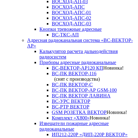
ВОСХОД-АП-03
ВОСХОД-АПС
ВОСХОД-АПС-01
ВОСХОД-АПС-02
ВОСХОД-АПС-03
Кнопки тревожные адресные
ВС-ТКС-АП
Адресная радиоканальная система «ВС-ВЕКТОР-
АР»
Калькулятор расчета дальнодействия
радиосистем
Приборы адресные радиоканальные
ВС-ВЕКТОР-АР120 КП
Новинка!
ВС-ПК ВЕКТОР-116
(снят с производства)
ВС-ПК ВЕКТОР-С
ВС-ПК ВЕКТОР-АР GSM-100
ВС-ПК ВЕКТОР ЛАВИНА
ВС-УРС ВЕКТОР
ВС-РТР ВЕКТОР
GSM РОЗЕТКА ВЕКТОР
Новинка!
Комплект «X800»
Новинка!
Извещатели пожарные адресные
радиоканальные
ИП212-220Р «ДИП-220Р ВЕКТОР»