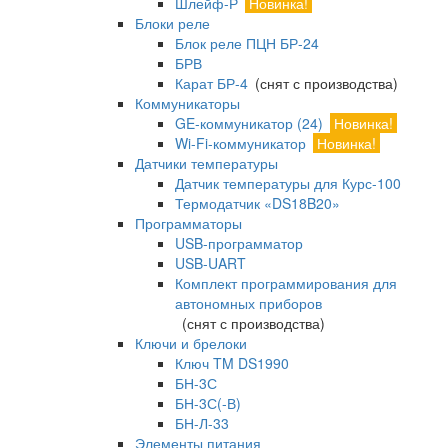
Шлейф-Р
Новинка!
Блоки реле
Блок реле ПЦН БР-24
БРВ
Карат БР-4
(снят с производства)
Коммуникаторы
GE-коммуникатор (24)
Новинка!
Wi-Fi-коммуникатор
Новинка!
Датчики температуры
Датчик температуры для Курс-100
Термодатчик «DS18B20»
Программаторы
USB-программатор
USB-UART
Комплект программирования для
автономных приборов
(снят с производства)
Ключи и брелоки
Ключ TM DS1990
БН-3С
БН-3С(-В)
БН-Л-33
Элементы питания