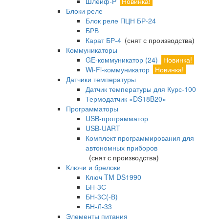
Шлейф-Р
Новинка!
Блоки реле
Блок реле ПЦН БР-24
БРВ
Карат БР-4
(снят с производства)
Коммуникаторы
GE-коммуникатор (24)
Новинка!
Wi-Fi-коммуникатор
Новинка!
Датчики температуры
Датчик температуры для Курс-100
Термодатчик «DS18B20»
Программаторы
USB-программатор
USB-UART
Комплект программирования для
автономных приборов
(снят с производства)
Ключи и брелоки
Ключ TM DS1990
БН-3С
БН-3С(-В)
БН-Л-33
Элементы питания