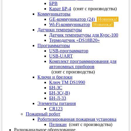
БРВ
Карат БР-4
(снят с производства)
Коммуникаторы
GE-коммуникатор (24)
Новинка!
Wi-Fi-коммуникатор
Новинка!
Датчики температуры
Датчик температуры для Курс-100
Термодатчик «DS18B20»
Программаторы
USB-программатор
USB-UART
Комплект программирования для
автономных приборов
(снят с производства)
Ключи и брелоки
Ключ TM DS1990
БН-3С
БН-3С(-В)
БН-Л-33
Элементы питания
CR123
Пожарный робот
Роботизированная пожарная установка
Пеликан
(снят с производства)
Радиоканальное оборудование