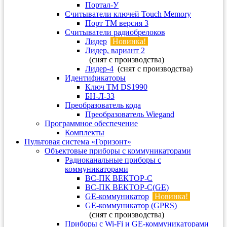
Портал-У
Считыватели ключей Touch Memory
Порт TM версия 3
Считыватели радиобрелоков
Лидер
Новинка!
Лидер, вариант 2
(снят с производства)
Лидер-4
(снят с производства)
Идентификаторы
Ключ TM DS1990
БН-Л-33
Преобразователь кода
Преобразователь Wiegand
Программное обеспечение
Комплекты
Пультовая система «Горизонт»
Объектовые приборы с коммуникаторами
Радиоканальные приборы с
коммуникаторами
ВС-ПК ВЕКТОР-С
ВС-ПК ВЕКТОР-С(GE)
GE-коммуникатор
Новинка!
GE-коммуникатор (GPRS)
(снят с производства)
Приборы с Wi-Fi и GE-коммуникаторами