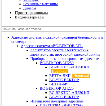
Розничные магазины
Дилеры
Проектировщикам
Видеоматериалы
Адресные системы пожарной, охранной безопасности и
оповещения
Адресная система «ВС-ВЕКТОР-АП»
Калькулятор расчета электрических
характеристик проводной адресной линии
Приборы приемно-контрольные адресные
ВС-ВЕКТОР-АП250
ВС-ВЕКТОР-АП250 КП
Новинка!
ВЕТТА-ДКП
Новинка!
ВС-УРС ВЕКТОР
ВЕТТА-БР
ВС-ВЕКТОР-АП220
ВС-ВЕКТОР-АП220 КП
ВС-УРС ВЕКТОР
Извещатели пожарные адресные
ИП212-220А «ДИП-220А»