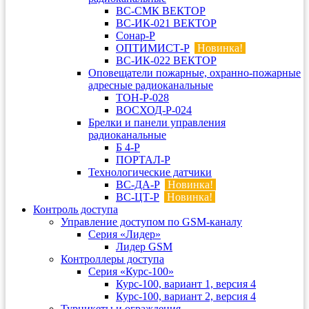
ВС-СМК ВЕКТОР
ВС-ИК-021 ВЕКТОР
Сонар-Р
ОПТИМИСТ-Р
Новинка!
ВС-ИК-022 ВЕКТОР
Оповещатели пожарные, охранно-пожарные
адресные радиоканальные
ТОН-Р-028
ВОСХОД-Р-024
Брелки и панели управления
радиоканальные
Б 4-Р
ПОРТАЛ-Р
Технологические датчики
ВС-ДА-Р
Новинка!
ВС-ЦТ-Р
Новинка!
Контроль доступа
Управление доступом по GSM-каналу
Серия «Лидер»
Лидер GSM
Контроллеры доступа
Серия «Курс-100»
Курс-100, вариант 1, версия 4
Курс-100, вариант 2, версия 4
Турникеты и ограждения