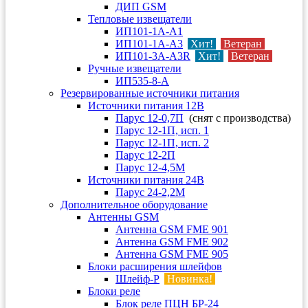
ДИП GSM
Тепловые извещатели
ИП101-1А-А1
ИП101-1А-А3
Хит!
Ветеран
ИП101-3А-А3R
Хит!
Ветеран
Ручные извещатели
ИП535-8-А
Резервированные источники питания
Источники питания 12В
Парус 12-0,7П
(снят с производства)
Парус 12-1П, исп. 1
Парус 12-1П, исп. 2
Парус 12-2П
Парус 12-4,5М
Источники питания 24В
Парус 24-2,2М
Дополнительное оборудование
Антенны GSM
Антенна GSM FME 901
Антенна GSM FME 902
Антенна GSM FME 905
Блоки расширения шлейфов
Шлейф-Р
Новинка!
Блоки реле
Блок реле ПЦН БР-24