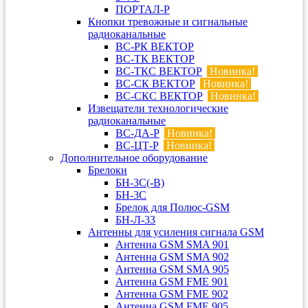
ПОРТАЛ-Р
Кнопки тревожные и сигнальные
радиоканальные
ВС-РК ВЕКТОР
ВС-ТК ВЕКТОР
ВС-ТКС ВЕКТОР
Новинка!
ВС-СК ВЕКТОР
Новинка!
ВС-СКС ВЕКТОР
Новинка!
Извещатели технологические
радиоканальные
ВС-ДА-Р
Новинка!
ВС-ЦТ-Р
Новинка!
Дополнительное оборудование
Брелоки
БН-3С(-В)
БН-3С
Брелок для Полюс-GSM
БН-Л-33
Антенны для усиления сигнала GSM
Антенна GSM SMA 901
Антенна GSM SMA 902
Антенна GSM SMA 905
Антенна GSM FME 901
Антенна GSM FME 902
Антенна GSM FME 905