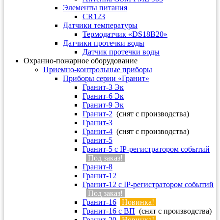
Элементы питания
CR123
Датчики температуры
Термодатчик «DS18B20»
Датчики протечки воды
Датчик протечки воды
Охранно-пожарное оборудование
Приемно-контрольные приборы
Приборы серии «Гранит»
Гранит-3 Эк
Гранит-6 Эк
Гранит-9 Эк
Гранит-2
(снят с производства)
Гранит-3
Гранит-4
(снят с производства)
Гранит-5
Гранит-5 с IP-регистратором событий
Под заказ!
Гранит-8
Гранит-12
Гранит-12 с IP-регистратором событий
Под заказ!
Гранит-16
Новинка!
Гранит-16 с ВП
(снят с производства)
Гранит-20
Новинка!