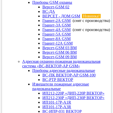
Приборы GSM охраны
Версет-GSM 02
ВС-ДА
ВЕРСЕТ - ДОМ GSM
Новинка!
Гранит-2А GSM
(снят с производства)
Гранит-3А GSM
Гранит-4А GSM
(снят с производства)
Гранит-5А GSM
Гранит-8А GSM
Гранит-12А GSM
Версет-GSM 03 ВМ
Версет-GSM 06 ВМ
Версет-GSM 09 ВМ
Адресная охранно-пожарная радиоканальная
система «ВС-ВЕКТОР-АР GSM»
Приборы адресные радиоканальные
ВС-ПК ВЕКТОР-АР GSM-100
ВС-РТР ВЕКТОР
Извещатели пожарные адресные
радиоканальные
ИП212-220Р «ДИП-220Р ВЕКТОР»
ИП212-230Р «ДИП-230Р ВЕКТОР»
ИП101-17Р-A1R
ИП101-17Р-A3R
ВС-ИПР-031 ВЕКТОР