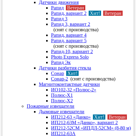
Датчики движения
Рапид
Ветеран
Рапид, вариант 2
Хит!
Ветеран
Рапид 3
Рапид 3, вариант 2
(снят с производства)
Рапид, вариант 4
Рапид, вариант 5
(снят с производства)
Рапид-10, вариант 2
Photo Express Solo
Рапид Эк
Датчики разбития стекла
Сонар
Хит!
Сонар-2
(снят с производства)
Магнитоконтактные датчики
ИО102-32 «Полюс-2»
Полюс-X1
Полюс-X2
Пожарные извещатели
Дымовые извещатели
ИП212-63 «Данко»
Хит!
Ветеран
ИП212-63М «Данко», вариант 2
ИП212-52СМ «ИПДЛ-52СМ» (8-80 м)
ИП212-63А