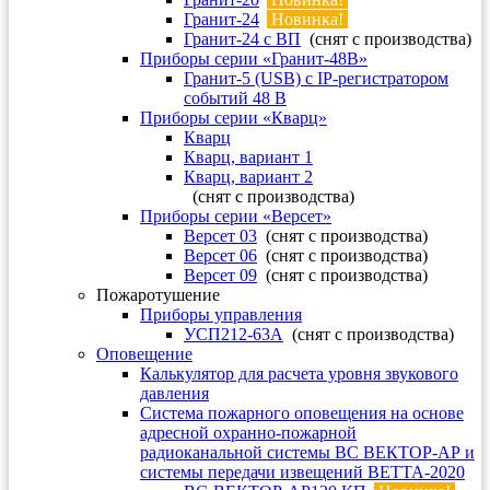
Гранит-24
Новинка!
Гранит-24 с ВП
(снят с производства)
Приборы серии «Гранит-48В»
Гранит-5 (USB) c IP-регистратором
событий 48 В
Приборы серии «Кварц»
Кварц
Кварц, вариант 1
Кварц, вариант 2
(снят с производства)
Приборы серии «Версет»
Версет 03
(снят с производства)
Версет 06
(снят с производства)
Версет 09
(снят с производства)
Пожаротушение
Приборы управления
УСП212-63А
(снят с производства)
Оповещение
Калькулятор для расчета уровня звукового
давления
Система пожарного оповещения на основе
адресной охранно-пожарной
радиоканальной системы ВС ВЕКТОР-АР и
системы передачи извещений ВЕТТА-2020