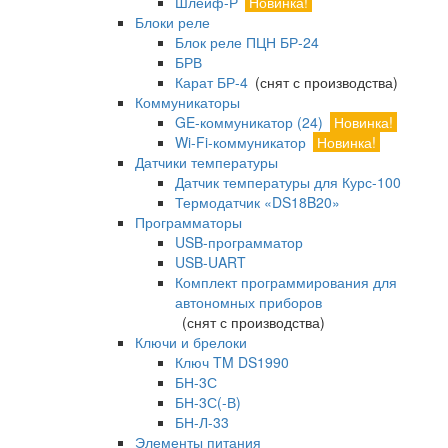
Шлейф-Р
Новинка!
Блоки реле
Блок реле ПЦН БР-24
БРВ
Карат БР-4
(снят с производства)
Коммуникаторы
GE-коммуникатор (24)
Новинка!
Wi-Fi-коммуникатор
Новинка!
Датчики температуры
Датчик температуры для Курс-100
Термодатчик «DS18B20»
Программаторы
USB-программатор
USB-UART
Комплект программирования для
автономных приборов
(снят с производства)
Ключи и брелоки
Ключ TM DS1990
БН-3С
БН-3С(-В)
БН-Л-33
Элементы питания