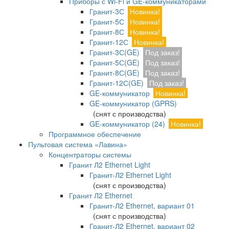
Приборы с Wi-Fi и GE-коммуникаторами
Гранит-3С
Новинка!
Гранит-5С
Новинка!
Гранит-8С
Новинка!
Гранит-12С
Новинка!
Гранит-3С(GE)
Под заказ!
Гранит-5С(GE)
Под заказ!
Гранит-8С(GE)
Под заказ!
Гранит-12С(GE)
Под заказ!
GE-коммуникатор
Новинка!
GE-коммуникатор (GPRS)
(снят с производства)
GE-коммуникатор (24)
Новинка!
Программное обеспечение
Пультовая система «Лавина»
Концентраторы системы
Гранит Л2 Ethernet Light
Гранит-Л2 Ethernet Light
(снят с производства)
Гранит Л2 Ethernet
Гранит-Л2 Ethernet, вариант 01
(снят с производства)
Гранит-Л2 Ethernet, вариант 02